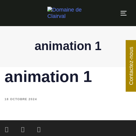
Tog
navi
animation 1
Contactez-nous
animation 1
18 OCTOBRE 2024