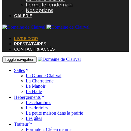
Formule lendemain
Nos options
GALERIE
LIVRE D’OR
PRESTATAIRES
CONTACT & ACCÈS
Toggle navigation
Salles
La Grande Clairval
La Charretterie
Le Manoir
La Halle
Hébergements
Les chambres
Les dortoirs
La petite maison dans la prairie
Les gîtes
Traiteur
Formule « Clé en main »