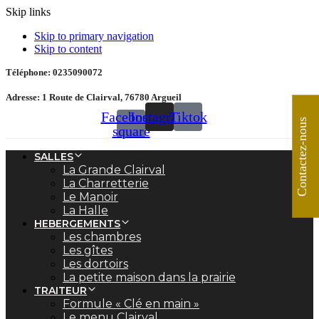
Skip links
Skip to primary navigation
Skip to content
Téléphone: 0235090072
Adresse: 1 Route de Clairval, 76780 Argueil
Facebook-
Instagram
Tiktok
Contactez-nous
square
SALLES
La Grande Clairval
La Charretterie
Le Manoir
La Halle
HEBERGEMENTS
Les chambres
Les gîtes
Les dortoirs
La petite maison dans la prairie
TRAITEUR
Formule « Clé en main »
Le menu Clairval