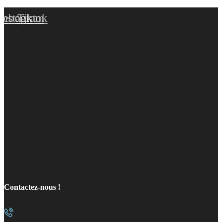
cebook
Instagram
Tiktok
Contactez-nous !